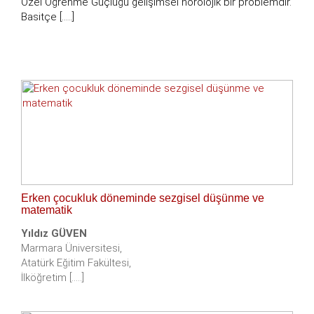
Özel Öğrenme Güçlüğü gelişimsel nörolojik bir problemdir.
Basitçe [.....]
Erken çocukluk döneminde sezgisel düşünme ve
matematik
Yıldız GÜVEN
Marmara Üniversitesi,
Atatürk Eğitim Fakültesi,
İlköğretim [.....]