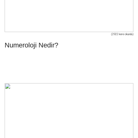
(2922 kere okundu)
Numeroloji Nedir?