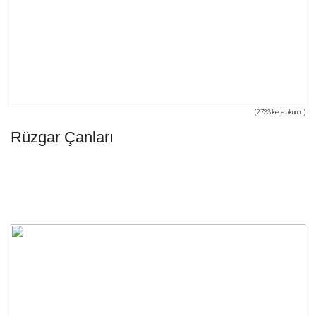
(2733 kere okundu)
Rüzgar Çanları