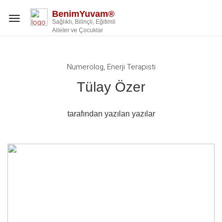
BenimYuvam®
Toggle
Sağlıklı, Bilinçli, Eğitimli
navigation
Aileler ve Çocuklar
Numerolog, Enerji Terapisti
Tülay Özer
tarafından yazılan yazılar