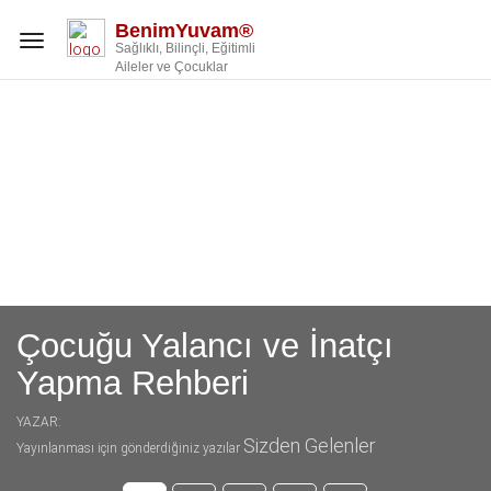
BenimYuvam®
Toggle
Sağlıklı, Bilinçli, Eğitimli
navigation
Aileler ve Çocuklar
Çocuğu Yalancı ve İnatçı
Yapma Rehberi
YAZAR:
Sizden Gelenler
Yayınlanması için gönderdiğiniz yazılar