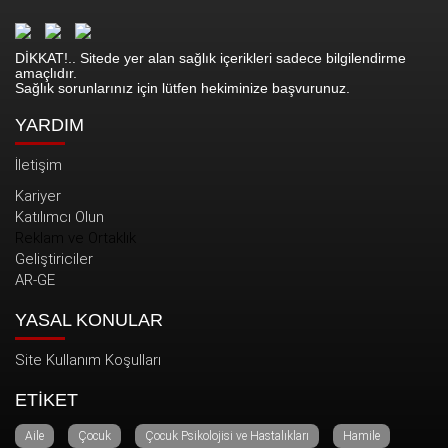
DİKKAT!.. Sitede yer alan sağlık içerikleri sadece bilgilendirme
amaçlıdır.
Sağlık sorunlarınız için lütfen hekiminize başvurunuz.
YARDIM
İletişim
Kariyer
Katılımcı Olun
Reklam ve Ortaklık
Geliştiriciler
AR-GE
YASAL KONULAR
Site Kullanım Koşulları
ETİKET
Aile
Çocuk
Çocuk Psikolojisi ve Hastalıkları
Hamile