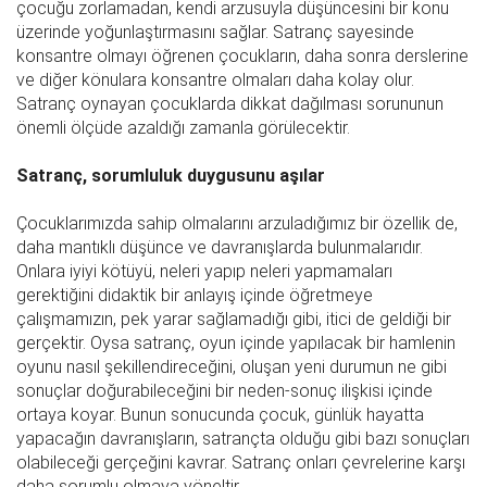
çocuğu zorlamadan, kendi arzusuyla düşüncesini bir konu
üzerinde yoğunlaştırmasını sağlar. Satranç sayesinde
konsantre olmayı öğrenen çocukların, daha sonra derslerine
ve diğer könulara konsantre olmaları daha kolay olur.
Satranç oynayan çocuklarda dikkat dağılması sorununun
önemli ölçüde azaldığı zamanla görülecektir.
Satranç, sorumluluk duygusunu aşılar
Çocuklarımızda sahip olmalarını arzuladığımız bir özellik de,
daha mantıklı düşünce ve davranışlarda bulunmalarıdır.
Onlara iyiyi kötüyü, neleri yapıp neleri yapmamaları
gerektiğini didaktik bir anlayış içinde öğretmeye
çalışmamızın, pek yarar sağlamadığı gibi, itici de geldiği bir
gerçektir. Oysa satranç, oyun içinde yapılacak bir hamlenin
oyunu nasıl şekillendireceğini, oluşan yeni durumun ne gibi
sonuçlar doğurabileceğini bir neden-sonuç ilişkisi içinde
ortaya koyar. Bunun sonucunda çocuk, günlük hayatta
yapacağın davranışların, satrançta olduğu gibi bazı sonuçları
olabileceği gerçeğini kavrar. Satranç onları çevrelerine karşı
daha sorumlu olmaya yöneltir.