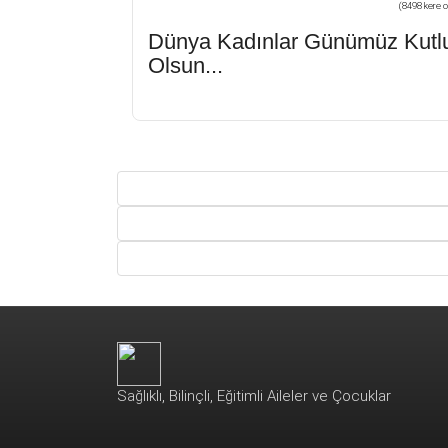
(8498 kere o
Dünya Kadınlar Günümüz Kutl
Olsun...
Sağlıklı, Bilinçli, Eğitimli Aileler ve Çocuklar