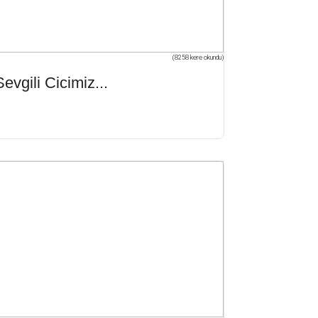
(8258 kere okundu)
Sevgili Cicimiz...