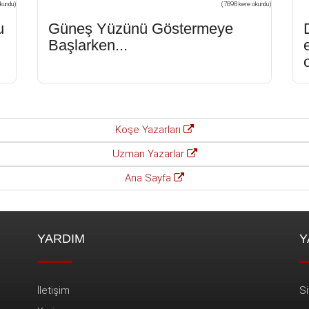
kundu)
(7898 kere okundu)
u
Güneş Yüzünü Göstermeye
Başlarken...
Köşe Yazarları
Uzman Yazarlar
Ana Sayfa
YARDIM
Y
İletişim
Si