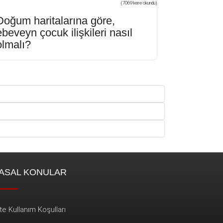
(7069 kere okundu)
Doğum haritalarına göre,
ebeveyn çocuk ilişkileri nasıl
olmalı?
ASAL KONULAR
te Kullanım Koşulları