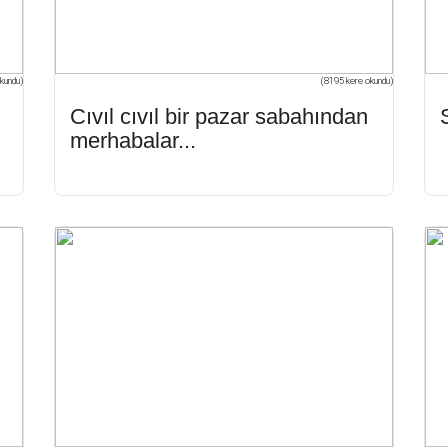
kundu)
(8195 kere okundu)
Cıvıl cıvıl bir pazar sabahından
merhabalar...