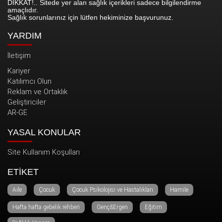
DİKKAT!.. Sitede yer alan sağlık içerikleri sadece bilgilendirme
amaçlıdır.
Sağlık sorunlarınız için lütfen hekiminize başvurunuz.
YARDIM
İletişim
Kariyer
Katılımcı Olun
Reklam ve Ortaklık
Geliştiriciler
AR-GE
YASAL KONULAR
Site Kullanım Koşulları
ETİKET
Aile
Çocuk
Çocuk Psikolojisi ve Hastalıkları
Hamile
Hafta hafta gebelik rehberi
Genç&Ergen
Eğitim