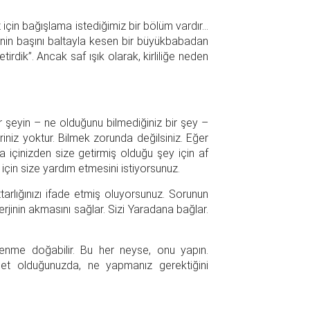
iz için bağışlama istediğimiz bir bölüm vardır…
sinin başını baltayla kesen bir büyükbabadan
tirdik”. Ancak saf ışık olarak, kirliliğe neden
bir şeyin – ne olduğunu bilmediğiniz bir şey –
riniz yoktur. Bilmek zorunda değilsiniz. Eğer
a içinizden size getirmiş olduğu şey için af
için size yardım etmesini istiyorsunuz.
arlığınızı ifade etmiş oluyorsunuz. Sorunun
nerjinin akmasını sağlar. Sizi Yaradana bağlar.
lenme doğabilir. Bu her neyse, onu yapın.
 Net olduğunuzda, ne yapmanız gerektiğini