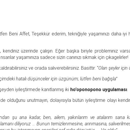
fen Beni Affet, Teşekkür ederim, tekniğiyle yaşamınızı daha iy
 kendiniz üzerinde çalışın. Eğer başka biriyle probleminiz varsa
nsanlar yaşamınıza sadece sizin canınızı sıkmak için çıkagelirler!
dırabilirsiniz ve orada salıverebilirsiniz. Basittir: “
Olan şeyler için
çimdeki hatalı düşünceler için üzgünüm; lütfen beni bağışla
”
r şeyden iyileştirmede kanıtlanmış iki
ho’oponopono uygulaması
.
 olduğunu unutmayın, dolayısıyla bütün iyileştirme olayı kendini
ndan şu ana kadar, ben, ailem, yakınlarım ve atalarım sana ka
şlamanı diliyoruz … Bunun temizlenmesine, arınmasına, salıverilmesine