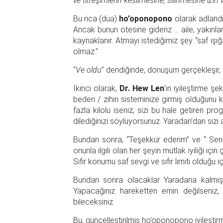
ve titreşimlerin kesilmesine, silinmesine izin
Bu rica (dua)
ho’oponopono
olarak adlandır
Ancak bunun ötesine gideriz … aile, yakınla
kaynaklanır. Atmayı istediğimiz şey “saf ışığa
olmaz.”
“
Ve oldu
” dendiğinde, dönüşüm gerçekleşir,
İkinci olarak,
Dr. Hew Len
’in iyileştirme ş
beden / zihin sisteminize girmiş olduğunu ka
fazla kilolu iseniz, sizi bu hale getiren p
dilediğinizi söylüyorsunuz. Yaradan’dan sizi 
Bundan sonra, “Teşekkür ederim” ve “ Seni 
onunla ilgili olan her şeyin mutlak iyiliği iç
Sıfır konumu saf sevgi ve sıfır limiti olduğ
Bundan sonra olacaklar Yaradana kalmıştı
Yapacağınız hareketten emin değilseniz, 
bileceksiniz.
Bu, güncelleştirilmiş ho’oponopono iyileştirm