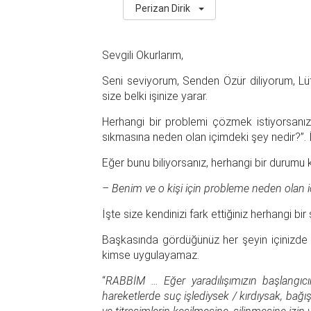
Perizan Dirik
Sevgili Okurlarım,
Seni seviyorum, Senden Özür diliyorum, Lüt
size belki işinize yarar.
Herhangi bir problemi çözmek istiyorsanız,
sıkmasına neden olan içimdeki şey nedir?”. İ
Eğer bunu biliyorsanız, herhangi bir durumu kal
– Benim ve o kişi için probleme neden olan i
İşte size kendinizi fark ettiğiniz herhangi bi
Başkasında gördüğünüz her şeyin içinizde de
kimse uygulayamaz.
“
RABBİM … Eğer yaradılışımızın başlangıcı
hareketlerde suç işlediysek / kırdıysak, bağı