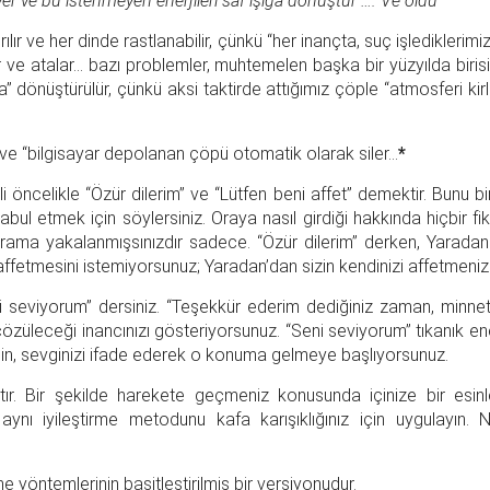
 ver ve bu istenmeyen enerjileri saf ışığa dönüştür …. Ve oldu
”
ılır ve her dinde rastlanabilir, çünkü “her inançta, suç işlediklerim
r ve atalar… bazı problemler, muhtemelen başka bir yüzyılda biri
” dönüştürülür, çünkü aksi taktirde attığımız çöple “atmosferi kirle
 ve “bilgisayar depolanan çöpü otomatik olarak siler…
*
ekli öncelikle “Özür dilerim” ve “Lütfen beni affet” demektir. Bunu 
bul etmek için söylersiniz. Oraya nasıl girdiği hakkında hiçbir fik
rograma yakalanmışsınızdır sadece. “Özür dilerim” derken, Yaradan
affetmesini istemiyorsunuz; Yaradan’dan sizin kendinizi affetmeniz 
seviyorum” dersiniz. “Teşekkür ederim dediğiniz zaman, minnett
in çözüleceği inancınızı gösteriyorsunuz. “Seni seviyorum” tıkanık e
u için, sevginizi ifade ederek o konuma gelmeye başlıyorsunuz.
r. Bir şekilde harekete geçmeniz konusunda içinize bir esin
aynı iyileştirme metodunu kafa karışıklığınız için uygulayın.
e yöntemlerinin basitleştirilmiş bir versiyonudur.