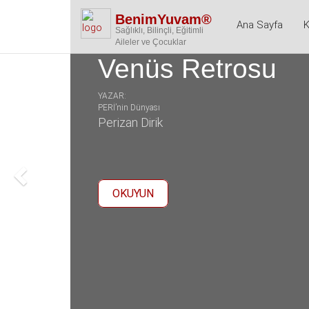
BenimYuvam®
Ana Sayfa
K
Sağlıklı, Bilinçli, Eğitimli
Aileler ve Çocuklar
Venüs Retrosu
YAZAR:
PERİ’nin Dünyası
Perizan Dirik
OKUYUN