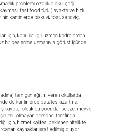
şmanlık problemi özellikle okul çağı
yması, fast food türü ( ayakta ve hızlı
in kantinlerde bisküvi, tost, sandviç,
ı için, konu ile ilgili uzman kadrolardan
ğunuz bir beslenme uzmanıyla görüştüğünde
ak adına) tam gün eğitim veren okullarda
inde de kantinlerde patates kızartma,
ada şikayetçi olduk bu çocuklar sebze, meyve
şin ehli olmayan personel tarafında
ığı için, hizmet kalitesi beklenen nitelikte
canan kaynaklar israf edilmiş oluyor.