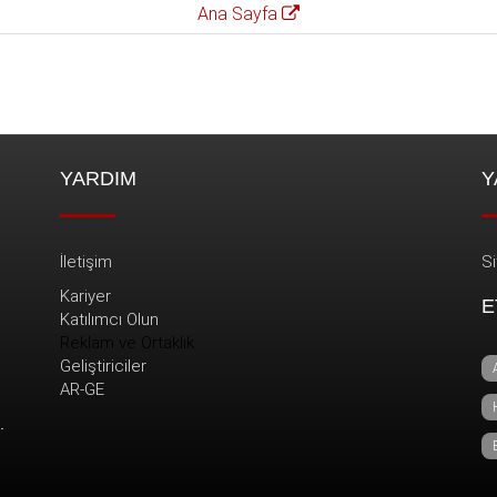
Ana Sayfa
YARDIM
Y
İletişim
Si
Kariyer
E
Katılımcı Olun
Reklam ve Ortaklık
Geliştiriciler
AR-GE
.