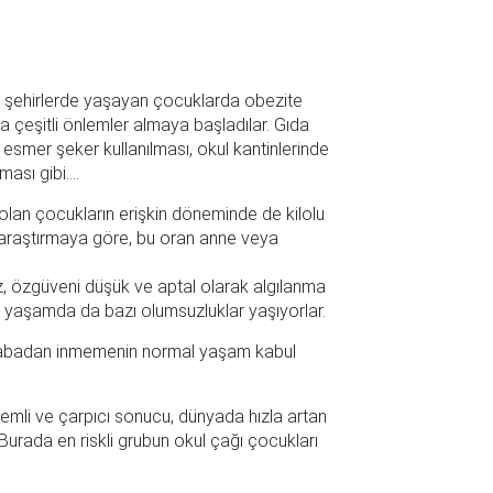
kle şehirlerde yaşayan çocuklarda obezite
a çeşitli önlemler almaya başladılar. Gıda
 esmer şeker kullanılması, okul kantinlerinde
ması gibi….
olan çocukların erişkin döneminde de kilolu
k araştırmaya göre, bu oran anne veya
maz, özgüveni düşük ve aptal olarak algılanma
k yaşamda da bazı olumsuzluklar yaşıyorlar.
 arabadan inmemenin normal yaşam kabul
emli ve çarpıcı sonucu, dünyada hızla artan
.Burada en riskli grubun okul çağı çocukları