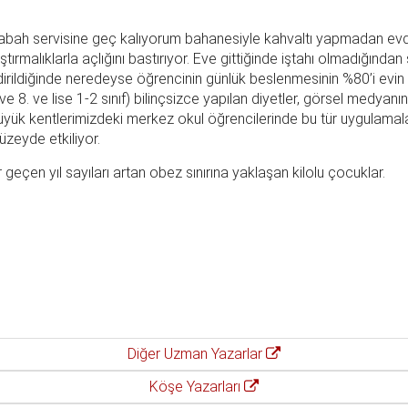
abah servisine geç kalıyorum bahanesiyle kahvaltı yapmadan evd
ştırmalıklarla açlığını bastırıyor. Eve gittiğinde iştahı olmadığında
dirildiğinde neredeyse öğrencinin günlük beslenmesinin %80’i evin
. ve 8. ve lise 1-2 sınıf) bilinçsizce yapılan diyetler, görsel medyan
üyük kentlerimizdeki merkez okul öğrencilerinde bu tür uygulamalar
üzeyde etkiliyor.
 geçen yıl sayıları artan obez sınırına yaklaşan kilolu çocuklar.
Diğer Uzman Yazarlar
Köşe Yazarları