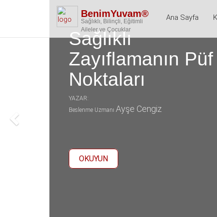
BenimYuvam®
Ana Sayfa
K
Sağlıklı, Bilinçli, Eğitimli
Aileler ve Çocuklar
Sağlıklı
Zayıflamanın Püf
Noktaları
YAZAR:
Ayşe Cengiz
Beslenme Uzmanı
OKUYUN