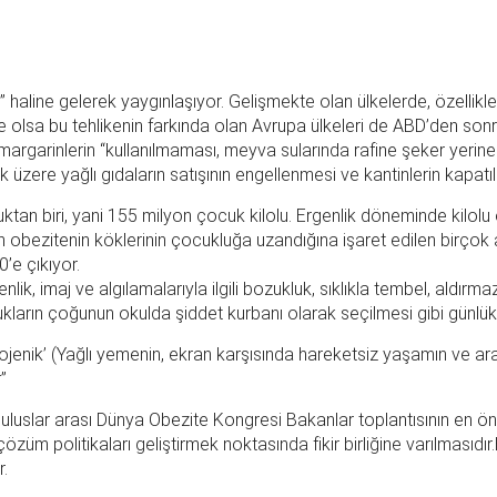
” haline gelerek yaygınlaşıyor. Gelişmekte olan ülkelerde, özelli
 olsa bu tehlikenin farkında olan Avrupa ülkeleri de ABD’den sonr
 margarinlerin “kullanılmaması, meyva sularında rafine şeker yerine
zere yağlı gıdaların satışının engellenmesi ve kantinlerin kapatıl
an biri, yani 155 milyon çocuk kilolu. Ergenlik döneminde kilolu 
kin obezitenin köklerinin çocukluğa uzandığına işaret edilen birço
’e çıkıyor.
ik, imaj ve algılamalarıyla ilgili bozukluk, sıklıkla tembel, aldır
ukların çoğunun okulda şiddet kurbanı olarak seçilmesi gibi günlü
tojenik’ (Yağlı yemenin, ekran karşısında hareketsiz yaşamın ve
”
luslar arası Dünya Obezite Kongresi Bakanlar toplantısının en ön
üm politikaları geliştirmek noktasında fikir birliğine varılmasıdır
r.