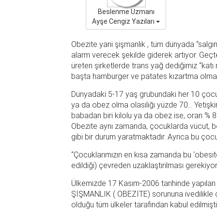
Beslenme Uzmanı
Ayşe Cengiz Yazıları
Obezite yani şişmanlık , tüm dünyada “salgın
alarm verecek şekilde giderek artıyor. Geçte
üreten şirketlerde trans yağ dediğimiz “katı
başta hamburger ve patates kızartma olmak ü
Dünyadaki 5-17 yaş grubundaki her 10 çocukt
ya da obez olma olasılığı yüzde 70... Yetiş
babadan biri kilolu ya da obez ise, oran % 80
Obezite aynı zamanda, çocuklarda vücut, benl
gibi bir durum yaratmaktadır. Ayrıca bu çoc
“Çocuklarımızın en kısa zamanda bu ‘obesi
edildiği) çevreden uzaklaştırılması gerekiyor
Ülkemizde 17 Kasım-2006 tarihinde yapılan u
ŞİŞMANLIK ( OBEZİTE) sorununa ivedilikle çöz
olduğu tüm ülkeler tarafından kabul edilmişti