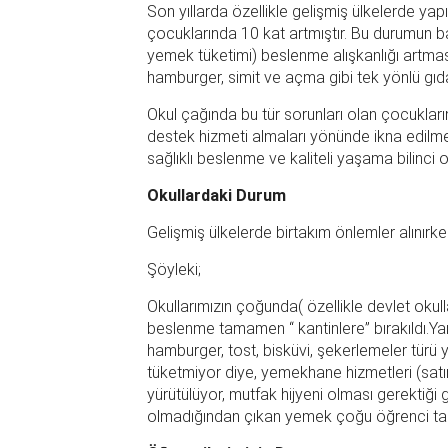
Son yıllarda özellikle gelişmiş ülkelerde yap
çocuklarında 10 kat artmıştır. Bu durumun b
yemek tüketimi) beslenme alışkanlığı artmas
hamburger, simit ve açma gibi tek yönlü gıda
Okul çağında bu tür sorunları olan çocukların
destek hizmeti almaları yönünde ikna edilme
sağlıklı beslenme ve kaliteli yaşama bilinci
Okullardaki Durum
Gelişmiş ülkelerde birtakım önlemler alınırke
Şöyleki;
Okullarımızın çoğunda( özellikle devlet okull
beslenme tamamen “ kantinlere” bırakıldı.Ya
hamburger, tost, bisküvi, şekerlemeler türü 
tüketmiyor diye, yemekhane hizmetleri (sat
yürütülüyor, mutfak hijyeni olması gerektiği g
olmadığından çıkan yemek çoğu öğrenci tara