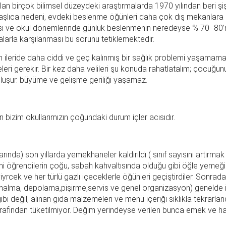
ılan birçok bilimsel düzeydeki araştırmalarda 1970 yılından beri şi
aşlıca nedeni, evdeki beslenme öğünleri daha çok dış mekanlara ka
ı ve okul dönemlerinde günlük beslenmenin neredeyse % 70- 80’nin
larla karşılanması bu sorunu tetiklemektedir.
 ileride daha ciddi ve geç kalınmış bir sağlık problemi yaşamamalar
leri gerekir. Bir kez daha velileri şu konuda rahatlatalım; çocu
 oluşur. büyüme ve gelişme geriliği yaşamaz.
n bizim okullarımızın çoğundaki durum içler acısıdır.
arında) son yıllarda yemekhaneler kaldırıldı ( sınıf sayısını artırm
ni öğrencilerin çoğu, sabah kahvaltısında olduğu gibi öğle yemeğ
yiyrcek ve her türlü gazlı içeceklerle öğünleri geçiştirdiler. Sonr
ınalma, depolama,pişirme,servis ve genel organizasyon) genelde i
ibi değil, alınan gıda malzemeleri ve menü içeriği sıklıkla tekrarland
fından tüketilmiyor. Değim yerindeyse verilen bunca emek ve har