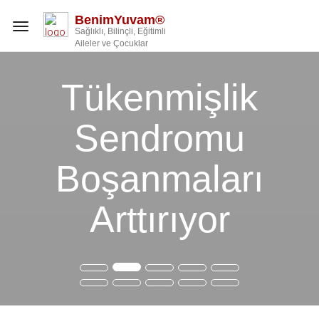
BenimYuvam®
Toggle
Sağlıklı, Bilinçli, Eğitimli
navigation
Aileler ve Çocuklar
Tükenmişlik
Sendromu
Boşanmaları
Arttırıyor