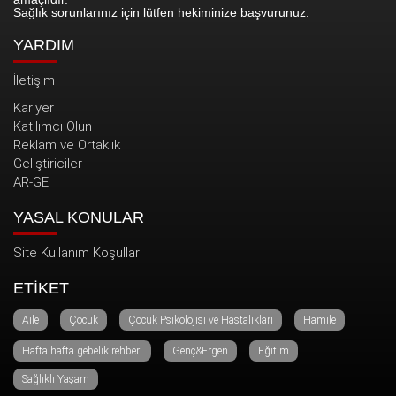
Sağlık sorunlarınız için lütfen hekiminize başvurunuz.
YARDIM
İletişim
Kariyer
Katılımcı Olun
Reklam ve Ortaklık
Geliştiriciler
AR-GE
YASAL KONULAR
Site Kullanım Koşulları
ETİKET
Aile
Çocuk
Çocuk Psikolojisi ve Hastalıkları
Hamile
Hafta hafta gebelik rehberi
Genç&Ergen
Eğitim
Sağlıklı Yaşam