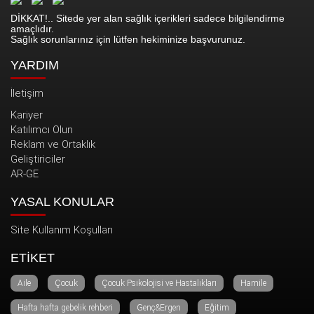
DİKKAT!.. Sitede yer alan sağlık içerikleri sadece bilgilendirme
amaçlıdır.
Sağlık sorunlarınız için lütfen hekiminize başvurunuz.
YARDIM
İletişim
Kariyer
Katılımcı Olun
Reklam ve Ortaklık
Geliştiriciler
AR-GE
YASAL KONULAR
Site Kullanım Koşulları
ETİKET
Aile
Çocuk
Çocuk Psikolojisi ve Hastalıkları
Hamile
Hafta hafta gebelik rehberi
Genç&Ergen
Eğitim