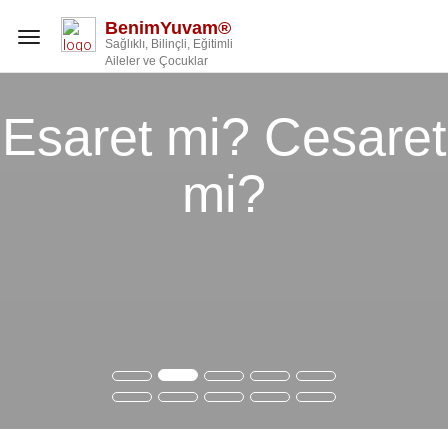
BenimYuvam®
Toggle
Sağlıklı, Bilinçli, Eğitimli
navigation
Aileler ve Çocuklar
Esaret mi? Cesaret
mi?