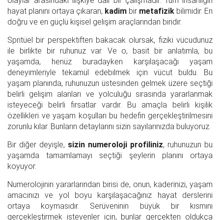
olaylar arasındaki ilişkiye dair bir çalışmadır. Tüm insanlığın
hayat planını ortaya çıkaran,
kadim
bir
metafizik
bilimidir. En
doğru ve en güçlü kişisel gelişim araçlarından biridir.
Spritüel bir perspektiften bakacak olursak, fiziki vücudunuz
ile birlikte bir ruhunuz var. Ve o, basit bir anlatımla, bu
yaşamda, henüz buradayken karşılaşacağı yaşam
deneyimleriyle tekamül edebilmek için vücut buldu. Bu
yaşam planında, ruhunuzun üstesinden gelmek üzere seçtiği
belirli gelişim alanları ve yolculuğu sırasında yararlanmak
isteyeceği belirli fırsatlar vardır. Bu amaçla belirli kişilik
özellikleri ve yaşam koşulları bu hedefin gerçekleştirilmesini
zorunlu kılar. Bunların detaylarını sizin sayılarınızda buluyoruz.
Bir diğer deyişle,
sizin numeroloji profiliniz
, ruhunuzun bu
yaşamda tamamlamayı seçtiği şeylerin planını ortaya
koyuyor.
Numerolojinin yararlarından birisi de, onun, kaderinizi, yaşam
amacınızı ve yol boyu karşılaşacağınız hayat derslerini
ortaya koymasıdır. Serüveninin büyük bir kısmını
gerçekleştirmek isteyenler için, bunlar gerçekten oldukça