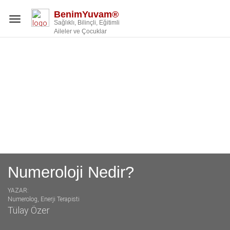
BenimYuvam®
Toggle
Sağlıklı, Bilinçli, Eğitimli
navigation
Aileler ve Çocuklar
Numeroloji Nedir?
YAZAR:
Numerolog, Enerji Terapisti
Tülay Özer