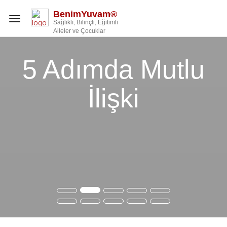
BenimYuvam®
Toggle
Sağlıklı, Bilinçli, Eğitimli
navigation
Aileler ve Çocuklar
5 Adımda Mutlu
İlişki