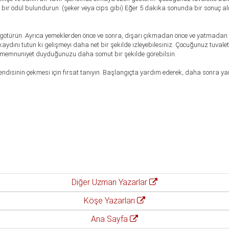
 bir ödül bulundurun. (şeker veya cips gibi) Eğer 5 dakika sonunda bir sonuç al
 götürün. Ayrıca yemeklerden önce ve sonra, dışarı çıkmadan önce ve yatmadan 
dını tutun ki gelişmeyi daha net bir şekilde izleyebilesiniz. Çocuğunuz tuvale
n memnuniyet duyduğunuzu daha somut bir şekilde görebilsin.
endisinin çekmesi için fırsat tanıyın. Başlangıçta yardım ederek, daha sonra ya
Diğer Uzman Yazarlar
Köşe Yazarları
Ana Sayfa