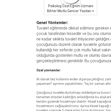
Psikolog Özel Eğitim Uzmanı
Bihter Mutlu Gencer Yazıları
Genel Yöntemler:
Tuvalet eğitiminde dikkat edilmesi gereken e
çocuk tarafından hissedilir ve bu onu olumsu
ne kadar sıklıkta tuvalet ihtiyacının geldiğin
çocuğunuzu düzenli olarak tuvalete götürün v
kullandığı her seferde çok mutlu fakat sakin
olduğunda gösterilen mutlu ve olumlu davran
gerçekleştirilmesi gereklidir. Bu çocuğunuza t
Özel yöntemler:
İlk olarak bez kullanımı evden dışarıya çıktığınız 
yapamam" ayrımını yapabilmesi, "hiç bir zaman alt
Çocuğunuz tuvalete oturtulmayı reddediyorsa bunun bir
tamamen ortadan kalktığını anladığında bu alışkanlı
kendini güvende hissetmiyor olabilir. Klozet kapağına
hissetmesini sağlayabilirsiniz. Ayrıca klozet kapağı 
tuvaletin üzerinde 5 dakikadan fazla oturtmayın. Naz