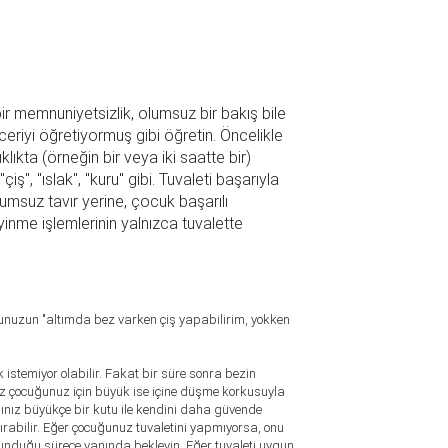
ir memnuniyetsizlik, olumsuz bir bakış bile
eriyi öğretiyormuş gibi öğretin. Öncelikle
lıkta (örneğin bir veya iki saatte bir)
, "ıslak", "kuru" gibi. Tuvaleti başarıyla
lumsuz tavır yerine, çocuk başarılı
inme işlemlerinin yalnızca tuvalette
unuzun "altımda bez varken çiş yapabilirim, yokken
istemiyor olabilir. Fakat bir süre sonra bezin
iz çocuğunuz için büyük ise içine düşme korkusuyla
ğınız büyükçe bir kutu ile kendini daha güvende
ırabilir. Eğer çocuğunuz tuvaletini yapmıyorsa, onu
lunduğu sürece yanında bekleyin. Eğer tuvaleti uygun