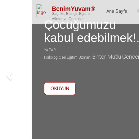
BenimYuvam®
Ana Sayfa
K
Sağlıklı, Bilinçli, Eğitimli
Aileler ve Çocuklar
Çocuğumuzu
kabul edebilmek!.
YAZAR:
Bihter Mutlu Gence
Psikolog Özel Eğitim Uzmanı
OKUYUN