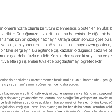
n önemli nokta olumlu bir tutum izlenmesidir. Gösterilen en ufak b
z etkiler. Çocuğunuza tuvaleti kullanma becerisini de diğer bir bec
i anlamak için bir çizelge hazırlayın. Ortaya çıkan sonuca göre bu sık
e bu işlemi yaparken kısa sözcükler kullanmaya özen gösterin; "çiş"
 bir tavır sergileyin. Bu eğitimde çiş kazaları olduğunda ceza ve o
ışlar çok daha fazla etkilidir. Kazalardan sonra ki soyunma ve giy
uvaletle ilgili işlemleri tuvaletle bağdaştırmayı öğretecektir.
zamanlar da dahil olmak üzere tamamen bırakılmalıdır. Unutulmamalıdır ki çocuğ
ıma çiş yapamam" ayrımını öğrenmesinden daha zordur.
 kaç nedeni olabilir. Öncelikle çişini bezine yapma alışkanlığından vazgeçmek 
ğını da yavaş yavaş terketmek durumunda olduğu fikri yerleşecektir. Tuvaletin
 yerleştirilebilen adaptör ve ayaklarını basabilmesi için tuvaletin önüne koyaca
soğuk olabileceği için üzerini kaplayacağınız bir bez de bu sorunu ortadan kald
ikçe ve sakin bir tavır içerisinde olmaya özen gösterin. Çocuğunuz tuvalette bu