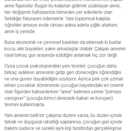
anne figürüdür. Bugün bu kalıptan giderek uzaklaşan anne,
her değişimin hafızasında bilmeden yer edenlerle olan
farklılığın faturasını ödemekte. Yani toplumsal kalıplar,
öğretiler anneye evde olması adına adeta çığlık atarken,
anne iş yerinde.
Buna ekonomik ve çevresel baskıları da eklersek ki bunlar
koca, aile büyükleri, yakın arkadaşlar olabilir. Çalışan annenin
nasıl birkaç gün arasında ezildiğini anlamak hiç zor değil.
Oysa çocuk psikolojisindeki yeni teoriler, çocuğun daha
birkaç aylıkken annesinin gidip geri döneceğini öğrendiğini
ve ona güven duyabildiğini söylüyor. Ayrıca pek çok uzman
erken çocukluk döneminde çocuğun hayatındaki en önemli
olan figürden bahsederken “anne” kelimesi yerine “primary
caregiver” (
çocuğa birinci derecede bakan ve koruyan
)
terimini kullanmakta.
Yani annenin belli bir çalışma düzeni varsa, bu düzen içinde
teknik ve duygusal rahatlığı saplanırsa, çocuğun gün içinde
bakımı sadece ve sürekli aynı kişi tarafından gerçekleşirse