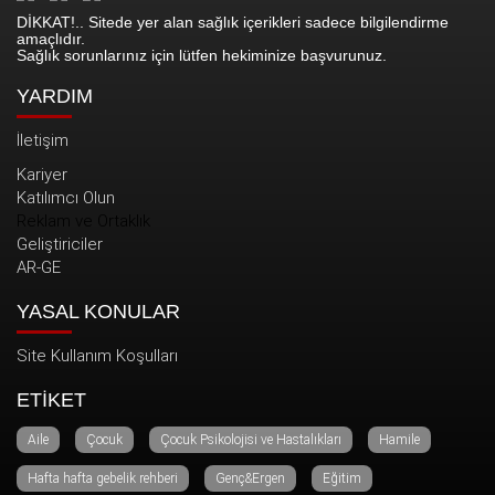
DİKKAT!.. Sitede yer alan sağlık içerikleri sadece bilgilendirme
amaçlıdır.
Sağlık sorunlarınız için lütfen hekiminize başvurunuz.
YARDIM
İletişim
Kariyer
Katılımcı Olun
Reklam ve Ortaklık
Geliştiriciler
AR-GE
YASAL KONULAR
Site Kullanım Koşulları
ETİKET
Aile
Çocuk
Çocuk Psikolojisi ve Hastalıkları
Hamile
Hafta hafta gebelik rehberi
Genç&Ergen
Eğitim