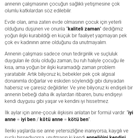
annenin çalışmasının çocuğun sağlıklı yetişmesine çok
olumlu katkılardan söz edilebilir.
Evde olan, ama zaten evde olmasının çocuk için yeterli
olduğunu düşünen ve onunla “
kaliteli zaman
” dediğimiz
yoğun ilişki kurabildiği en küçük bir faaliyet yapmayan pek
çok ev kadınının anne olduğunu da unutmayalım.
Annenin çalışması sadece onun tedirginlik ve suçluluk
duyguları ile dolu olduğu zaman, bu ruh haliyle çocuğu ile
kısa, ama yoğun bir ilişki kuramadığı zaman problem
yaratabilir. Artık biliyoruz ki, bebekler pek çok algısal
donanımla doğarlar ve eskiden söylendiği gibi dünyadan
habersiz ve çaresiz değildirler. Ve yine biliyoruz ki endişeli bir
annenin bebeği daha ilk aylardan itibaren, bunu endişeyi
kendi duygusu gibi yaşar ve kendini iyi hissetmez.
İlk aylar için anne-çocuk ilişkisini anlatan bir formül vardır: “
iyi
anne
=
iyi ben
/
kötü anne
=
kötü ben
”.
İleriki yaşlarda ise anne yetersizliğine inanıyorsa, kaygılı ve
suçlu hissediyorsa, unutmasın ki kendi
anneliğini kendisi