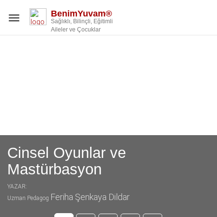
BenimYuvam®
Toggle
Sağlıklı, Bilinçli, Eğitimli
navigation
Aileler ve Çocuklar
Cinsel Oyunlar ve
Mastürbasyon
YAZAR:
Feriha Şenkaya Dildar
Uzman Pedagog