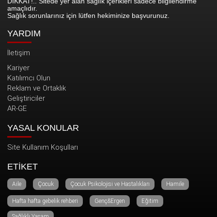
DİKKAT!.. Sitede yer alan sağlık içerikleri sadece bilgilendirme
amaçlıdır.
Sağlık sorunlarınız için lütfen hekiminize başvurunuz.
YARDIM
İletişim
Kariyer
Katılımcı Olun
Reklam ve Ortaklık
Geliştiriciler
AR-GE
YASAL KONULAR
Site Kullanım Koşulları
ETİKET
Aile
Çocuk
Çocuk Psikolojisi ve Hastalıkları
Hamile
Hafta hafta gebelik rehberi
Genç&Ergen
Eğitim
Sağlıklı Yaşam