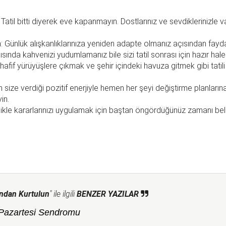
Tatil bitti diyerek eve kapanmayın. Dostlarınız ve sevdiklerinizle 
Günlük alışkanlıklarınıza yeniden adapte olmanız açısından faydal
ında kahvenizi yudumlamanız bile sizi tatil sonrası için hazır hale 
 hafif yürüyüşlere çıkmak ve şehir içindeki havuza gitmek gibi tatil
 size verdiği pozitif enerjiyle hemen her şeyi değiştirme planları
yin.
likle kararlarınızı uygulamak için baştan öngördüğünüz zamanı beli
ndan Kurtulun
" ile ilgili
BENZER YAZILAR
 Pazartesi Sendromu