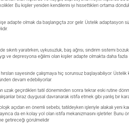
kler. Bu kişiler yeniden kendilerini iyi hissettikleri ortama döndü
 işe adapte olmak da başlangıçta zor gelir. Üstelik adaptasyon sü
dir.
sıkıntı yaratırken, uykusuzluk, baş ağrısı, sindirim sistemi bozuklu
ygı ve depresyona eğilimi olan kişiler adapte olmakta daha fazla z
 hırsları sayesinde çalışmaya hiç sorunsuz başlayabiliyor. Üstelik k
 günden devam edebiliyorlar.
an uzak geçirdikleri tatil döneminden sonra tekrar eski rutine dö
ışanlar biraz duygusal davranarak istifa etmek gibi yanlış bir karar
kolojik açıdan en önemli sebebi, tatildeyken işleriyle alakalı yeni kar
ayınca da en kolay yol olan istifa mekanizmasını işletirler. Bunu ö
 getireceği görülmelidir