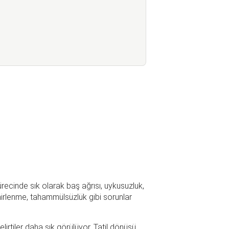
ecinde sık olarak baş ağrısı, uykusuzluk,
inirlenme, tahammülsüzlük gibi sorunlar
elirtiler daha sık görülüyor. Tatil dönüşü