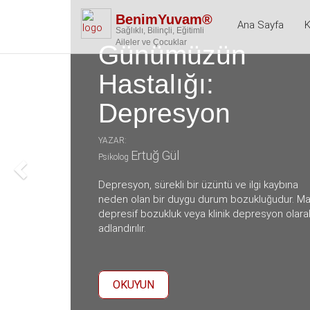
BenimYuvam®
Ana Sayfa
K
Sağlıklı, Bilinçli, Eğitimli
Aileler ve Çocuklar
Günümüzün
Hastalığı:
Depresyon
YAZAR:
Ertuğ Gül
Psikolog
Depresyon, sürekli bir üzüntü ve ilgi kaybına
neden olan bir duygu durum bozukluğudur. Ma
depresif bozukluk veya klinik depresyon olara
adlandırılır.
OKUYUN