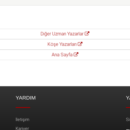
Diğer Uzman Yazarlar
Köşe Yazarları
Ana Sayfa
YARDIM
Y
İletişim
Si
Kariyer