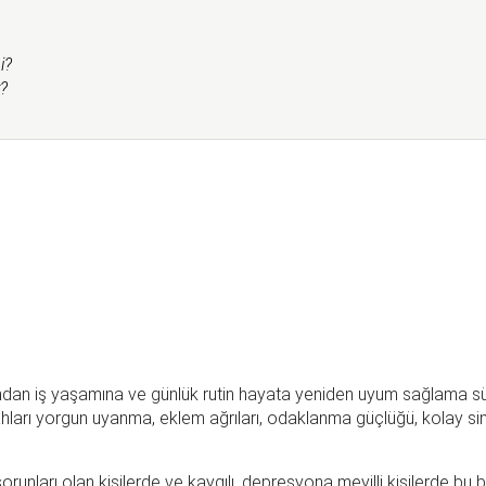
i?
r?
ından iş yaşamına ve günlük rutin hayata yeniden uyum sağlama sür
abahları yorgun uyanma, eklem ağrıları, odaklanma güçlüğü, kolay s
orunları olan kişilerde ve kaygılı, depresyona meyilli kişilerde bu b