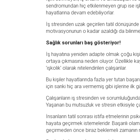
sendromundan hiç etkilenmeyen grup ise işkoli
hayatlarına devam edebiliyorlar.
İş stresinden uzak geçirilen tatil dönüşünde
motivasyonunun o kadar azaldığı da bilinmeli
Sağlık sorunları baş gösteriyor!
İş hayatına yeniden adapte olmak çoğu kişide 
ortaya çıkmasına neden oluyor. Özellikle ka
’işkolik’ olarak nitelendirilen çalışanlar.
Bu kişiler hayatlarında fazla yer tutan başarı
için sanki hiç ara vermemiş gibi işlerine ilk
Çalışanların iş stresinden ve sorumluluğund
Yaşanan bu mutsuzluk ve stresin etkisiyle çal
İnsanların tatil sonrası istifa etmelerinin psi
hayata geçirmek istemeleridir. Başarılı olam
geçirmeden önce biraz beklemeli zamanın ne