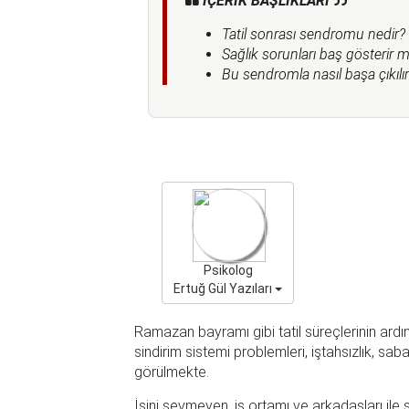
İÇERİK BAŞLIKLARI
Tatil sonrası sendromu nedir?
Sağlık sorunları baş gösterir m
Bu sendromla nasıl başa çıkılı
Psikolog
Ertuğ Gül Yazıları
Ramazan bayramı gibi tatil süreçlerinin ard
sindirim sistemi problemleri, iştahsızlık, s
görülmekte.
İşini sevmeyen, iş ortamı ve arkadaşları ile s