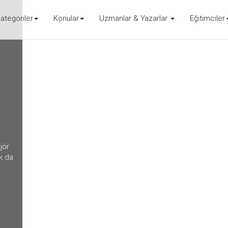
ategoriler
Konular
Uzmanlar & Yazarlar
Eğitimciler
jör
k da