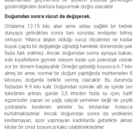
gösterdiğinden doktora başvurmak doğru olacaktır.
Doğumdan sonra vücut da değişecek.
Ortalama 12-15 kilo alan anne adayı sağlıklı bir bebek
dünyaya getirdikten sonra tüm sorunlar, endişeler bitmiş
olmuyor. Yıllarca alışkın olduğu vücut ölçülerinin ne kadar
büyük çapta bir değişikliğe uğradığı hamilelik döneminde pek
fazla fark edilmez. Ancak doğumdan sonra aynaya bakan,
eski kıyafetlerini giymek isteyen kadın için psikolojik olarak
zor bir dönem başlayabilir. Örneğin gebeliği boyunca 6-7 kilo
almış bir anne, normal bir doğum yaptığında muhtemelen 8
kilosunu doğumla birlikte vermiş olacaktır. Bu durumda
fazladan 8-9 kilo kalır. Doğumdan sonraki altı ay içinde sıvı
tüketimini artıran, günde 2,5 litreden fazla su içen, hafif
egzersizler yapan ve yağlı, salçalı yemekler değil de çeşitli
çorbalarla beslenen anneler bu kilolardan kolayca
kurtulmaktadırlar. Ancak doğumdan sonra da yediklerini
kısıtlamayan, spor yapmayan kadınlarda gebelikte alınan
kilolar bir ömür boyunca kalıcı olabilmektedirler.