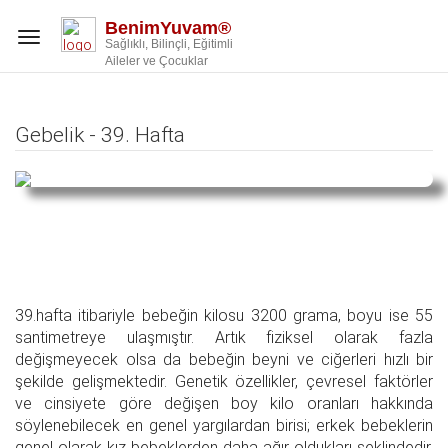
BenimYuvam®
Toggle
Sağlıklı, Bilinçli, Eğitimli
navigation
Aileler ve Çocuklar
Gebelik - 39. Hafta
39.hafta itibariyle bebeğin kilosu 3200 grama, boyu ise 55
santimetreye ulaşmıştır. Artık fiziksel olarak fazla
değişmeyecek olsa da bebeğin beyni ve ciğerleri hızlı bir
şekilde gelişmektedir. Genetik özellikler, çevresel faktörler
ve cinsiyete göre değişen boy kilo oranları hakkında
söylenebilecek en genel yargılardan birisi; erkek bebeklerin
genel olarak kız bebeklerden daha ağır oldukları şeklindedir.