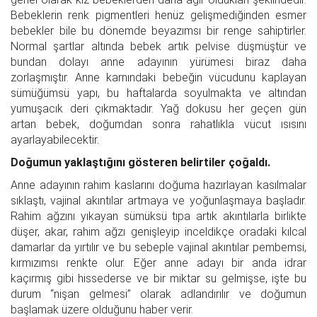
Bebeklerin renk pigmentleri henüz gelişmediğinden esmer
bebekler bile bu dönemde beyazımsı bir renge sahiptirler.
Normal şartlar altında bebek artık pelvise düşmüştür ve
bundan dolayı anne adayının yürümesi biraz daha
zorlaşmıştır. Anne karnındaki bebeğin vücudunu kaplayan
sümüğümsü yapı, bu haftalarda soyulmakta ve altından
yumuşacık deri çıkmaktadır. Yağ dokusu her geçen gün
artan bebek, doğumdan sonra rahatlıkla vücut ısısını
ayarlayabilecektir.
Doğumun yaklaştığını gösteren belirtiler çoğaldı.
Anne adayının rahim kaslarını doğuma hazırlayan kasılmalar
sıklaştı, vajinal akıntılar artmaya ve yoğunlaşmaya başladır.
Rahim ağzını yıkayan sümüksü tıpa artık akıntılarla birlikte
düşer, akar, rahim ağzı genişleyip inceldikçe oradaki kılcal
damarlar da yırtılır ve bu sebeple vajinal akıntılar pembemsi,
kırmızımsı renkte olur. Eğer anne adayı bir anda idrar
kaçırmış gibi hissederse ve bir miktar su gelmişse, işte bu
durum “nişan gelmesi” olarak adlandırılır ve doğumun
başlamak üzere olduğunu haber verir.