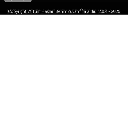
®
Copyright © Tüm Hakları
BenimYuvam
'a aittir. 2004 -
2026