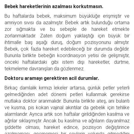
Bebek hareketlerinin azalması korkutmasın.
Bu haftalarda bebek, maksimum büyüklüğe erişmiştir ve
amniyon sıvısı da azalmıştır. Bebek artık bulunduğu ortama
zor sığmakta ve bu sebeple de hareket etmekte
zorlanmaktadır. Zaten doğum yaklaştığı için büyük bir
ihtimalle baş aşağı duruş, doğum pozisyonunu almıştır.
Bebek, çok fazla hareket edebileceği bir durumda değildir.
Bununla birlikte bebeğin koordinasyon yetisi de gelişmiştir,
önceki haftalardaki gibi istem dışı hareketler, dürtme,
tekmeleme davranışları da gözlenmez.
Doktoru aramayı gerektiren acil durumlar.
Birkaç damlalık kırmızı lekeler artarsa, günlük petler yeterli
gelmediğinden adet dönemi petleri kullanmak gerekirse
mutlaka doktor aranmalıdır. Bununla birlikte ateş, ani bulantı
ve kusma, pis kokan vajinal akıntılar da gebelik için tehlike
alarmlarıdır. Ayrıca artık son haftalar girildiğinden kasılma ve
ağrılar sıklaşmıştır. Ancak bu kasılma ve ağrıların dayanılmaz
şiddette olması, hareket edince, pozisyon değiştirince
azalmaması, geçmemesi bir şeylerin yolunda gitmediğini