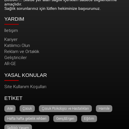
amaçlıdır.
Sağlık sorunlarınız için lütfen hekiminize başvurunuz.
YARDIM
İletişim
Kariyer
Katılımcı Olun
Reklam ve Ortaklık
Geliştiriciler
AR-GE
YASAL KONULAR
Site Kullanım Koşulları
ETİKET
Aile
Çocuk
Çocuk Psikolojisi ve Hastalıkları
Hamile
Hafta hafta gebelik rehberi
Genç&Ergen
Eğitim
Sağlıklı Yaşam