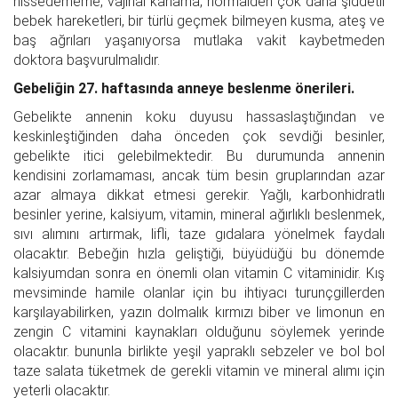
hissedememe, vajinal kanama, normalden çok daha şiddetli
bebek hareketleri, bir türlü geçmek bilmeyen kusma, ateş ve
baş ağrıları yaşanıyorsa mutlaka vakit kaybetmeden
doktora başvurulmalıdır.
Gebeliğin 27. haftasında anneye beslenme önerileri.
Gebelikte annenin koku duyusu hassaslaştığından ve
keskinleştiğinden daha önceden çok sevdiği besinler,
gebelikte itici gelebilmektedir. Bu durumunda annenin
kendisini zorlamaması, ancak tüm besin gruplarından azar
azar almaya dikkat etmesi gerekir. Yağlı, karbonhidratlı
besinler yerine, kalsiyum, vitamin, mineral ağırlıklı beslenmek,
sıvı alımını artırmak, lifli, taze gıdalara yönelmek faydalı
olacaktır. Bebeğin hızla geliştiği, büyüdüğü bu dönemde
kalsiyumdan sonra en önemli olan vitamin C vitaminidir. Kış
mevsiminde hamile olanlar için bu ihtiyacı turunçgillerden
karşılayabilirken, yazın dolmalık kırmızı biber ve limonun en
zengin C vitamini kaynakları olduğunu söylemek yerinde
olacaktır. bununla birlikte yeşil yapraklı sebzeler ve bol bol
taze salata tüketmek de gerekli vitamin ve mineral alımı için
yeterli olacaktır.