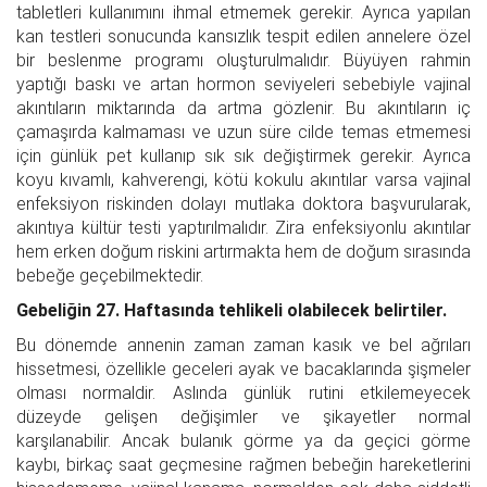
tabletleri kullanımını ihmal etmemek gerekir. Ayrıca yapılan
kan testleri sonucunda kansızlık tespit edilen annelere özel
bir beslenme programı oluşturulmalıdır. Büyüyen rahmin
yaptığı baskı ve artan hormon seviyeleri sebebiyle vajinal
akıntıların miktarında da artma gözlenir. Bu akıntıların iç
çamaşırda kalmaması ve uzun süre cilde temas etmemesi
için günlük pet kullanıp sık sık değiştirmek gerekir. Ayrıca
koyu kıvamlı, kahverengi, kötü kokulu akıntılar varsa vajinal
enfeksiyon riskinden dolayı mutlaka doktora başvurularak,
akıntıya kültür testi yaptırılmalıdır. Zira enfeksiyonlu akıntılar
hem erken doğum riskini artırmakta hem de doğum sırasında
bebeğe geçebilmektedir.
Gebeliğin 27. Haftasında tehlikeli olabilecek belirtiler.
Bu dönemde annenin zaman zaman kasık ve bel ağrıları
hissetmesi, özellikle geceleri ayak ve bacaklarında şişmeler
olması normaldir. Aslında günlük rutini etkilemeyecek
düzeyde gelişen değişimler ve şikayetler normal
karşılanabilir. Ancak bulanık görme ya da geçici görme
kaybı, birkaç saat geçmesine rağmen bebeğin hareketlerini