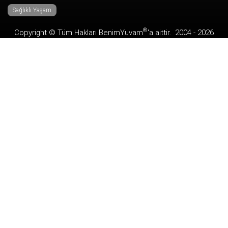
Sağlıklı Yaşam
®
Copyright © Tüm Hakları
BenimYuvam
'a aittir. 2004 -
2026