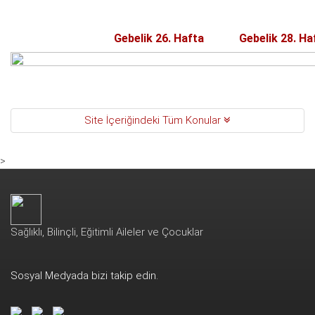
Gebelik 26. Hafta
Gebelik 28. Ha
Site İçeriğindeki Tüm Konular
>
Sağlıklı, Bilinçli, Eğitimli Aileler ve Çocuklar
Sosyal Medyada bizi takip edin.