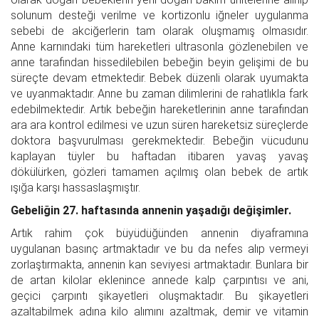
solunum desteği verilme ve kortizonlu iğneler uygulanma
sebebi de akciğerlerin tam olarak oluşmamış olmasıdır.
Anne karnındaki tüm hareketleri ultrasonla gözlenebilen ve
anne tarafından hissedilebilen bebeğin beyin gelişimi de bu
süreçte devam etmektedir. Bebek düzenli olarak uyumakta
ve uyanmaktadır. Anne bu zaman dilimlerini de rahatlıkla fark
edebilmektedir. Artık bebeğin hareketlerinin anne tarafından
ara ara kontrol edilmesi ve uzun süren hareketsiz süreçlerde
doktora başvurulması gerekmektedir. Bebeğin vücudunu
kaplayan tüyler bu haftadan itibaren yavaş yavaş
dökülürken, gözleri tamamen açılmış olan bebek de artık
ışığa karşı hassaslaşmıştır.
Gebeliğin 27. haftasında annenin yaşadığı değişimler.
Artık rahim çok büyüdüğünden annenin diyaframına
uygulanan basınç artmaktadır ve bu da nefes alıp vermeyi
zorlaştırmakta, annenin kan seviyesi artmaktadır. Bunlara bir
de artan kilolar eklenince annede kalp çarpıntısı ve ani,
geçici çarpıntı şikayetleri oluşmaktadır. Bu şikayetleri
azaltabilmek adına kilo alımını azaltmak, demir ve vitamin