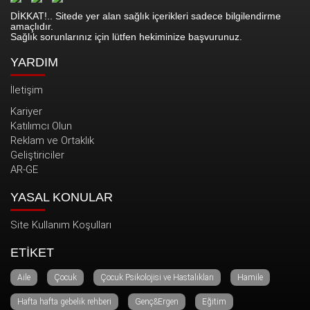
DİKKAT!.. Sitede yer alan sağlık içerikleri sadece bilgilendirme
amaçlıdır.
Sağlık sorunlarınız için lütfen hekiminize başvurunuz.
YARDIM
İletişim
Kariyer
Katılımcı Olun
Reklam ve Ortaklık
Geliştiriciler
AR-GE
YASAL KONULAR
Site Kullanım Koşulları
ETİKET
Aile
Çocuk
Çocuk Psikolojisi ve Hastalıkları
Hamile
Hafta hafta gebelik rehberi
Genç&Ergen
Eğitim