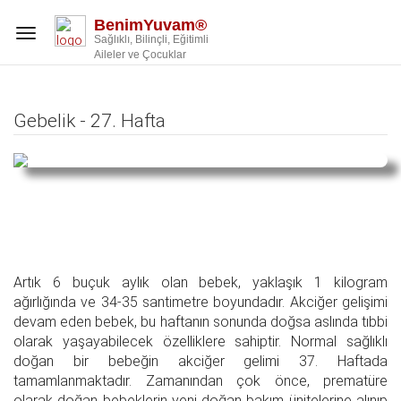
BenimYuvam®
Toggle
Sağlıklı, Bilinçli, Eğitimli
navigation
Aileler ve Çocuklar
Gebelik - 27. Hafta
Artık 6 buçuk aylık olan bebek, yaklaşık 1 kilogram
ağırlığında ve 34-35 santimetre boyundadır. Akciğer gelişimi
devam eden bebek, bu haftanın sonunda doğsa aslında tıbbi
olarak yaşayabilecek özelliklere sahiptir. Normal sağlıklı
doğan bir bebeğin akciğer gelimi 37. Haftada
tamamlanmaktadır. Zamanından çok önce, prematüre
olarak doğan bebeklerin yeni doğan bakım ünitelerine alınıp