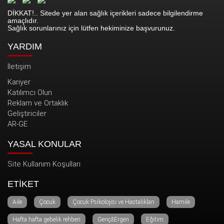
DİKKAT!.. Sitede yer alan sağlık içerikleri sadece bilgilendirme
amaçlıdır.
Sağlık sorunlarınız için lütfen hekiminize başvurunuz.
YARDIM
İletişim
Kariyer
Katılımcı Olun
Reklam ve Ortaklık
Geliştiriciler
AR-GE
YASAL KONULAR
Site Kullanım Koşulları
ETİKET
Aile
Çocuk
Çocuk Psikolojisi ve Hastalıkları
Hamile
Hafta hafta gebelik rehberi
Genç&Ergen
Eğitim