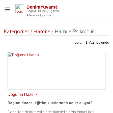
BenimYuvam®
Toggle
Sağlıklı, Bilinçli, Eğitimli
navigation
Aileler ve Çocuklar
Kategoriler
/
Hamile
/ Hamile Psikolojisi
Toplam 1 Yazı bulundu
Doğuma Hazırlık
Doğum öncesi eğitim kurslarında neler oluyor?
Genellikle doktor eşliğinde hamileliğinizin birinci üç [.....]