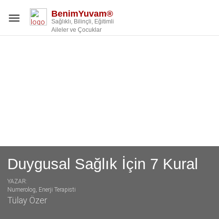
BenimYuvam®
Toggle
Sağlıklı, Bilinçli, Eğitimli
navigation
Aileler ve Çocuklar
Duygusal Sağlık İçin 7 Kural
YAZAR:
Numerolog, Enerji Terapisti
Tülay Özer