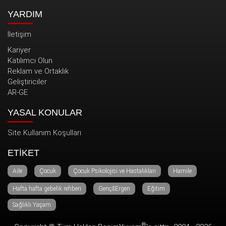
YARDIM
İletişim
Kariyer
Katılımcı Olun
Reklam ve Ortaklık
Geliştiriciler
AR-GE
YASAL KONULAR
Site Kullanım Koşulları
ETİKET
Aile
Çocuk
Çocuk Psikolojisi ve Hastalıkları
Hamile
Hafta hafta gebelik rehberi
Genç&Ergen
Eğitim
Sağlıklı Yaşam
®