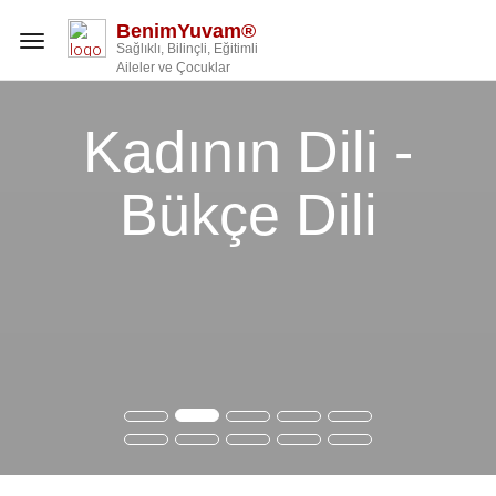
BenimYuvam®
Toggle
Sağlıklı, Bilinçli, Eğitimli
navigation
Aileler ve Çocuklar
Kadının Dili -
Bükçe Dili