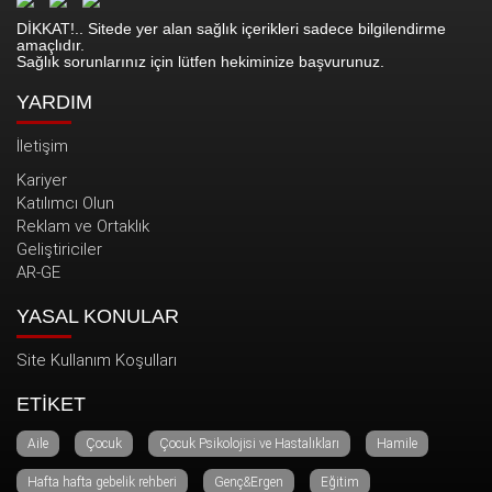
DİKKAT!.. Sitede yer alan sağlık içerikleri sadece bilgilendirme
amaçlıdır.
Sağlık sorunlarınız için lütfen hekiminize başvurunuz.
YARDIM
İletişim
Kariyer
Katılımcı Olun
Reklam ve Ortaklık
Geliştiriciler
AR-GE
YASAL KONULAR
Site Kullanım Koşulları
ETİKET
Aile
Çocuk
Çocuk Psikolojisi ve Hastalıkları
Hamile
Hafta hafta gebelik rehberi
Genç&Ergen
Eğitim