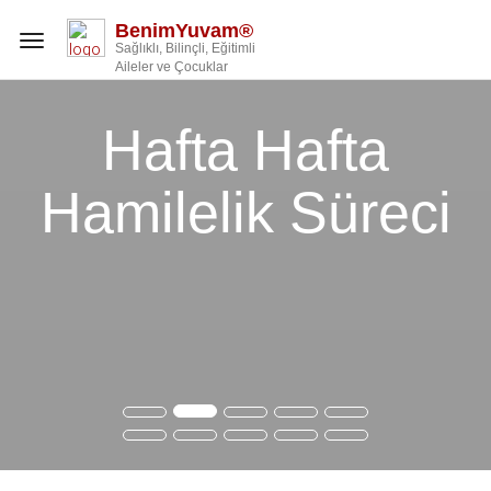
BenimYuvam®
Toggle
Sağlıklı, Bilinçli, Eğitimli
navigation
Aileler ve Çocuklar
Hafta Hafta
Hamilelik Süreci