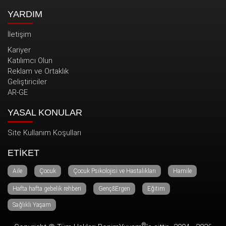
YARDIM
İletişim
Kariyer
Katılımcı Olun
Reklam ve Ortaklık
Geliştiriciler
AR-GE
YASAL KONULAR
Site Kullanım Koşulları
ETİKET
Aile
Çocuk
Çocuk Psikolojisi ve Hastalıkları
Hamile
Hafta hafta gebelik rehberi
Genç&Ergen
Eğitim
Sağlıklı Yaşam
®